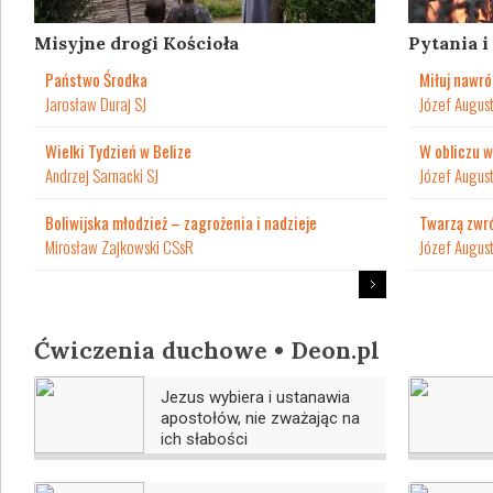
Misyjne drogi Kościoła
Pytania 
Państwo Środka
Miłuj nawr
Jarosław Duraj SJ
Józef August
Wielki Tydzień w Belize
W obliczu w
Andrzej Sarnacki SJ
Józef August
Boliwijska młodzież – zagrożenia i nadzieje
Twarzą zwr
Mirosław Zajkowski CSsR
Józef August
Ćwiczenia duchowe • Deon.pl
Jezus wybiera i ustanawia
apostołów, nie zważając na
ich słabości