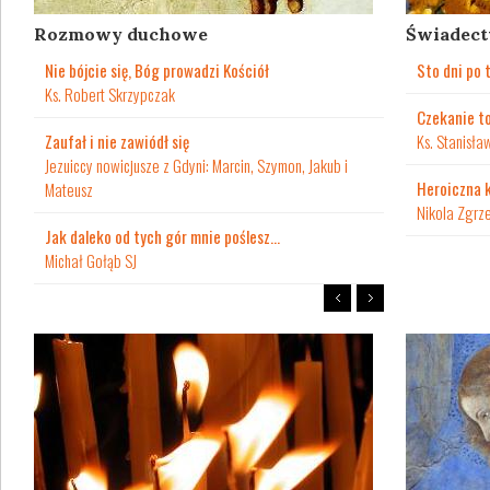
Rozmowy duchowe
Świadec
Nie bójcie się, Bóg prowadzi Kościół
Sto dni po 
Ks. Robert Skrzypczak
Czekanie to
Zaufał i nie zawiódł się
Ks. Stanisła
Jezuiccy nowicjusze z Gdyni: Marcin, Szymon, Jakub i
Heroiczna 
Mateusz
Nikola Zgrz
Jak daleko od tych gór mnie poślesz…
Michał Gołąb SJ