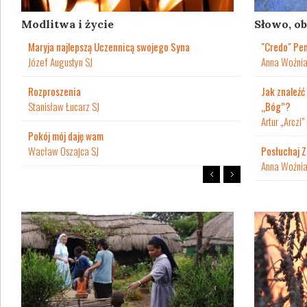
Modlitwa i życie
Słowo, ob
Maryja najlepszą Uczennicą swojego Syna
"Credo" Pe
Józef Augustyn SJ
Anna Woźni
Rozproszenia
Jak znaleźć
Stanisław Łucarz SJ
„Bóg”?
Artur „Arczi”
Pokój mój daję wam
Wacław Oszajca SJ
Posłuchaj 
Anna Woźni