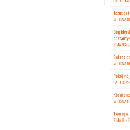
LATO 103
Jezus pat
WIOSNA 9
Bóg klery
postantyk
ZIMA 93/
Świat z p
WIOSNA 9
Pokój mój
LATO 31/
Kto nie u
WIOSNA 8
Twarzą w 
ZIMA 81/