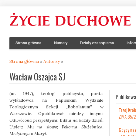
Strona główna
Numery
Działy czasopisma
Infor
Strona główna
»
Autorzy
»
Jesteś tutaj
Wacław Oszajca SJ
(ur. 1947), teolog, publicysta, poeta,
Publikowa
wykładowca na Papieskim Wydziale
Teologicznym Sekcji „Bobolanum” w
Trzej Król
Warszawie. Opublikował między innymi:
ZIMA 85/
O
dwrócona perspektywa
;
Biblia na każdy dzień
;
Uwierz Mu na słowo
;
Pokorna Służebnica.
Gdyby nas
Medytacja o Maryi
.