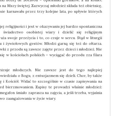
tki Bożej de Socavón – opiekunki górników, a na koniec
 na Mszy świętej. Zazwyczaj młodzież składa też obietnicę,
sie karnawału przez trzy kolejne lata, po upływie których
jej religijności i jest w okazywaniu jej bardzo spontaniczna
świadectwo osobistej wiary i dzielić się religijnym
ża swoje przeżycia i to, co czuje w sercu. Stąd w liturgii
wu i żywiołowych gestów. Młodzi garną się też do ołtarza.
wki z przodu są zawsze zajęte przez dzieci i młodzież. Nie
się w kościołach polskich – wyciągać do przodu zza filara
hizuje młodszych. Nie zawsze jest do tego najlepiej
wiedziała o Bogu, z entuzjazmem się dzieli. Chce, by także
ę i Kościół. Widać to szczególnie w czasie zapisywania na
ed bierzmowaniem. Zapisy te prowadzi właśnie młodzież:
 megafon śmiało zaprasza na zajęcia, a jeśli trzeba, wyjaśnia
two zaangażowania w życie wiary.