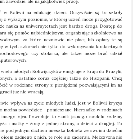
im zawodzie, ale na jakąkolwiek pracę.
ć w Boliwii na edukację dzieci. Oczywiście są tu szkoły
niej o wyższym poziomie, w której uczeń może przygotować
akże nauka na uniwersytetach jest bardzo droga. Dostęp do
 stara się pomóc najbiedniejszym, organizując szkolnictwo na
odowym, za które uczniowie nie płacą lub opłaty te są
ię w tych szkołach nie tylko do wykonywania konkretnych
ochodowego czy stolarza, ale także może brać udział
mputerowych.
 wielu młodych Boliwijczyków emigruje z kraju do Brazylii,
nych, a ostatnio coraz częściej także do Hiszpanii. Chcą
ócić w rodzinne strony z pieniędzmi pozwalającymi im na
racji już nie wracają.
ie wpływa na życie młodych ludzi, jest w Boliwii kryzys
, co można powiedzieć – pomieszane. Nierzadko w rodzinach
a innego ojca. Powoduje to zanik jasnego modelu rodziny
ża i matkę – żonę z jednej strony, a dzieci z drugiej. To
gdzie pod jednym dachem mieszka kobieta ze swoimi dziećmi
t ojcem żadnego z nich, te role się zacierają. Mężczyzna nie