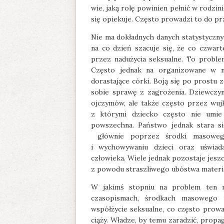
wie, jaką rolę powinien pełnić w rodzin
się opiekuje. Często prowadzi to do pr
Nie ma dokładnych danych statystyczny
na co dzień szacuje się, że co czwar
przez nadużycia seksualne. To proble
Często jednak na organizowane w na
dorastające córki. Boją się po prostu
sobie sprawę z zagrożenia. Dziewczy
ojczymów, ale także często przez wujk
z którymi dziecko często nie umie
powszechna. Państwo jednak stara s
głównie poprzez środki masowego
i wychowywaniu dzieci oraz uświad
człowieka. Wiele jednak pozostaje jeszc
z powodu straszliwego ubóstwa materi
W jakimś stopniu na problem ten m
czasopismach, środkach masowego p
współżycie seksualne, co często prowa
ciąży. Władze, by temu zaradzić, prop