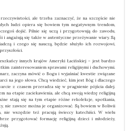
 rzeczywistości, ale trzeba zaznaczyć, że na szczęście nie
łodych ludzi opiera się bowiem tym negatywnym trendom,
czegoś dojść. Pilnie się uczą i przygotowują do zawodu,
i i angażują się także w autentyczne przeżywanie wiary. Są
adczą i czego się nauczą, będzie służyło ich rozwojowi,
przyszłości.
eszkańcy innych krajów Ameryki Łacińskiej – jest bardzo
ystkim zainteresowaniem sprawami religijnymi i duchowymi.
onarz, zaczyna mówić o Bogu i wyjaśniać kwestie związane
arci na jego słowa. Chcą wiedzieć, kim jest Bóg i dlaczego
arcie z czasem przeradza się w pragnienie pójścia dalej.
m na etapie zaciekawienia, ale chcą swoją wiedzę religijną
żne stają się na tym etapie różne rekolekcje, spotkania,
ety, nie zawsze można je organizować. Są bowiem w Boliwii
a, nie wszędzie też pracują świeccy katechiści. W wielu
brze przygotować formację religijną dzieci i młodzieży,
żują.