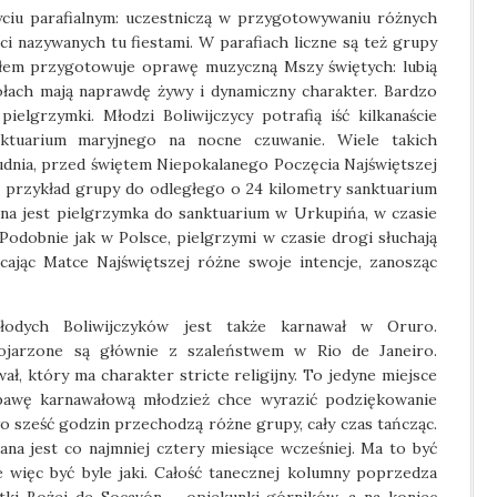
yciu parafialnym: uczestniczą w przygotowywaniu różnych
ości nazywanych tu fiestami. W parafiach liczne są też grupy
pałem przygotowuje oprawę muzyczną Mszy świętych: lubią
ciołach mają naprawdę żywy i dynamiczny charakter. Bardzo
elgrzymki. Młodzi Boliwijczycy potrafią iść kilkanaście
nktuarium maryjnego na nocne czuwanie. Wiele takich
rudnia, przed świętem Niepokalanego Poczęcia Najświętszej
a przykład grupy do odległego o 24 kilometry sanktuarium
a jest pielgrzymka do sanktuarium w Urkupińa, w czasie
Podobnie jak w Polsce, pielgrzymi w czasie drogi słuchają
lecając Matce Najświętszej różne swoje intencje, zanosząc
łodych Boliwijczyków jest także karnawał w Oruro.
ojarzone są głównie z szaleństwem w Rio de Janeiro.
, który ma charakter stricte religijny. To jedyne miejsce
abawę karnawałową młodzież chce wyrazić podziękowanie
o sześć godzin przechodzą różne grupy, cały czas tańcząc.
a jest co najmniej cztery miesiące wcześniej. Ma to być
 więc być byle jaki. Całość tanecznej kolumny poprzedza