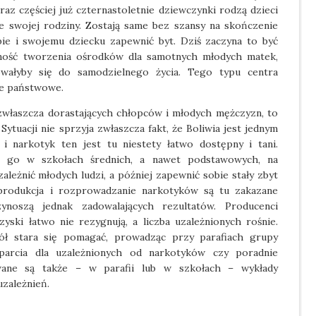
az częściej już czternastoletnie dziewczynki rodzą dzieci
e swojej rodziny. Zostają same bez szansy na skończenie
bie i swojemu dziecku zapewnić byt. Dziś zaczyna to być
zność tworzenia ośrodków dla samotnych młodych matek,
wałyby się do samodzielnego życia. Tego typu centra
ze państwowe.
zwłaszcza dorastających chłopców i młodych mężczyzn, to
Sytuacji nie sprzyja zwłaszcza fakt, że Boliwia jest jednym
i narkotyk ten jest tu niestety łatwo dostępny i tani.
ą go w szkołach średnich, a nawet podstawowych, na
leżnić młodych ludzi, a później zapewnić sobie stały zbyt
e produkcja i rozprowadzanie narkotyków są tu zakazane
ynoszą jednak zadowalających rezultatów. Producenci
ki łatwo nie rezygnują, a liczba uzależnionych rośnie.
ół stara się pomagać, prowadząc przy parafiach grupy
parcia dla uzależnionych od narkotyków czy poradnie
owane są także – w parafii lub w szkołach – wykłady
zależnień.