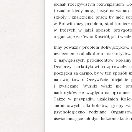
jednak rzeczywistym rozwiązaniem. Cor
i rzadko kiedy mogą liczyć na wsparci
szkoły i znalezienie pracy, by móc so
w Boliwii duży problem, stąd koniec
w których w jakiś sposób przygoto
organizuje zarówno Kościół, jak i wład
Inny poważny problem Boliwijczyków, 
uzależnienie od alkoholu i narkotyków. 
z największych producentów kokainy 
Dealerzy narkotykowi rozprowadzaj
początku za darmo, by w ten sposób uza
na swój towar. Oczywiście oficjalni
i zwalczane. Wysiłki władz nie prz
narkotyków ze względu na ogromne zys
Także w przypadku uzależnień Kości
anonimowych alkoholików, grupy ws
psychologiczno--rodzinne. Organiz
uświadamiające młodym ludziom skutki u