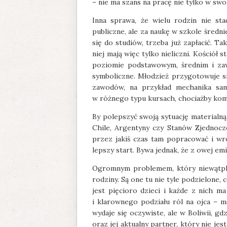
– nie ma szans na pracę nie tylko w swo
Inna sprawa, że wielu rodzin nie sta
publiczne, ale za naukę w szkole śred
się do studiów, trzeba już zapłacić. T
niej mają więc tylko nieliczni. Kościół
poziomie podstawowym, średnim i zaw
symboliczne. Młodzież przygotowuje s
zawodów, na przykład mechanika sam
w różnego typu kursach, chociażby ko
By polepszyć swoją sytuację materialną
Chile, Argentyny czy Stanów Zjednoczo
przez jakiś czas tam popracować i wr
lepszy start. Bywa jednak, że z owej emig
Ogromnym problemem, który niewątpliw
rodziny. Są one tu nie tyle podzielone
jest pięcioro dzieci i każde z nich m
i klarownego podziału ról na ojca – mę
wydaje się oczywiste, ale w Boliwii, 
oraz jej aktualny partner, który nie jes