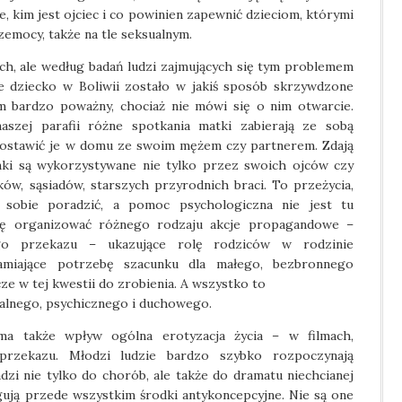
ie, kim jest ojciec i co powinien zapewnić dzieciom, którymi
zemocy, także na tle seksualnym.
ch, ale według badań ludzi zajmujących się tym problemem
te dziecko w Boliwii zostało w jakiś sposób skrzywdzone
m bardzo poważny, chociaż nie mówi się o nim otwarcie.
szej parafii różne spotkania matki zabierają ze sobą
 zostawić je w domu ze swoim mężem czy partnerem. Zdają
nki są wykorzystywane nie tylko przez swoich ojców czy
ów, sąsiadów, starszych przyrodnich braci. To przeżycia,
 sobie poradzić, a pomoc psychologiczna nie jest tu
ię organizować różnego rodzaju akcje propagandowe –
 przekazu – ukazujące rolę rodziców w rodzinie
amiające potrzebę szacunku dla małego, bezbronnego
ze w tej kwestii do zrobienia. A wszystko to
alnego, psychicznego i duchowego.
a także wpływ ogólna erotyzacja życia – w filmach,
rzekazu. Młodzi ludzie bardzo szybko rozpoczynają
dzi nie tylko do chorób, ale także do dramatu niechcianej
agują przede wszystkim środki antykoncepcyjne. Nie są one