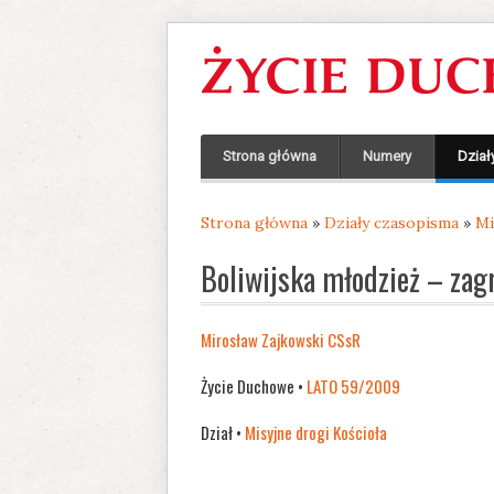
Strona główna
Numery
Dział
Strona główna
»
Działy czasopisma
»
Mi
Jesteś tutaj
Boliwijska młodzież – zagr
Mirosław Zajkowski CSsR
Życie Duchowe •
LATO 59/2009
Dział •
Misyjne drogi Kościoła