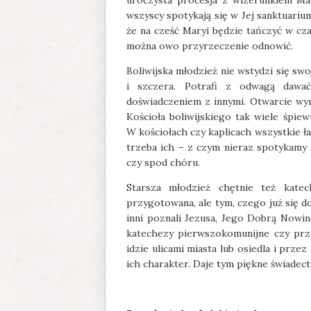
uroczysta procesja z wizerunkiem Ma
wszyscy spotykają się w Jej sanktuarium
że na cześć Maryi będzie tańczyć w cza
można owo przyrzeczenie odnowić.
Boliwijska młodzież nie wstydzi się swo
i szczera. Potrafi z odwagą dawać 
doświadczeniem z innymi. Otwarcie wyra
Kościoła boliwijskiego tak wiele śpie
W kościołach czy kaplicach wszystkie ła
trzeba ich – z czym nieraz spotykamy 
czy spod chóru.
Starsza młodzież chętnie też katec
przygotowana, ale tym, czego już się do
inni poznali Jezusa, Jego Dobrą Nowin
katechezy pierwszokomunijne czy prz
idzie ulicami miasta lub osiedla i przez
ich charakter. Daje tym piękne świadec