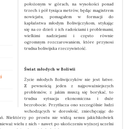
położonym w górach, na wysokości ponad
trzech i pół tysiąca metrów, będąc magistrem
nowicjatu, pomagałem w formacji do
kapłaństwa młodym Boliwijczykom, stykając
się na co dzień z ich radościami i problemami,
wielkimi nadziejami i często równie
ogromnym rozczarowaniem, które przynosi
trudna boliwijska rzeczywistość.
Świat młodych w Boliwii
ci
Życie młodych Boliwijczyków nie jest łatwe.
Z pewnością jeden z najpoważniejszych
problemów, z jakim muszą się borykać, to
trudna sytuacja ekonomiczna i duże
bezrobocie. Przytłacza ono szczególnie ludzi
wchodzących w dorosłość, zniechęcając do
ń. Niektórzy po prostu nie widzą sensu jakichkolwiek
nieważ wielu z nich – nawet po ukończeniu wyższej uczelni