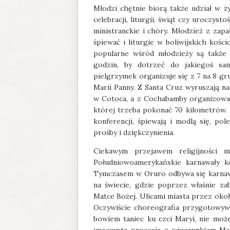
Młodzi chętnie biorą także udział w ż
celebracji, liturgii, świąt czy uroczyst
ministranckie i chóry. Młodzież z za
śpiewać i liturgie w boliwijskich koś
popularne wśród młodzieży są także pi
godzin, by dotrzeć do jakiegoś sa
pielgrzymek organizuje się z 7 na 8 g
Marii Panny. Z Santa Cruz wyruszają n
w Cotoca, a z Cochabamby organizowan
której trzeba pokonać 70 kilometrów. 
konferencji, śpiewają i modlą się, po
prośby i dziękczynienia.
Ciekawym przejawem religijności m
Południowoamerykańskie karnawały k
Tymczasem w Oruro odbywa się karnawał
na świecie, gdzie poprzez właśnie z
Matce Bożej. Ulicami miasta przez okoł
Oczywiście choreografia przygotowywan
bowiem taniec ku czci Maryi, nie może