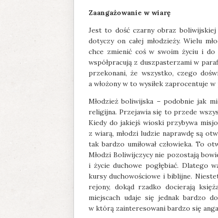
Zaangażowanie w wiarę
Jest to dość czarny obraz boliwijskiej
dotyczy on całej młodzieży. Wielu m
chce zmienić coś w swoim życiu i do 
współpracują z duszpasterzami w parafi
przekonani, że wszystko, czego doświ
a włożony w to wysiłek zaprocentuje w 
Młodzież boliwijska – podobnie jak mi
religijna. Przejawia się to przede wsz
Kiedy do jakiejś wioski przybywa misj
z wiarą, młodzi ludzie naprawdę są otw
tak bardzo umiłował człowieka. To otw
Młodzi Boliwijczycy nie pozostają bowie
i życie duchowe pogłębiać. Dlatego wa
kursy duchowościowe i biblijne. Niest
rejony, dokąd rzadko docierają księż
miejscach udaje się jednak bardzo do
w którą zainteresowani bardzo się anga