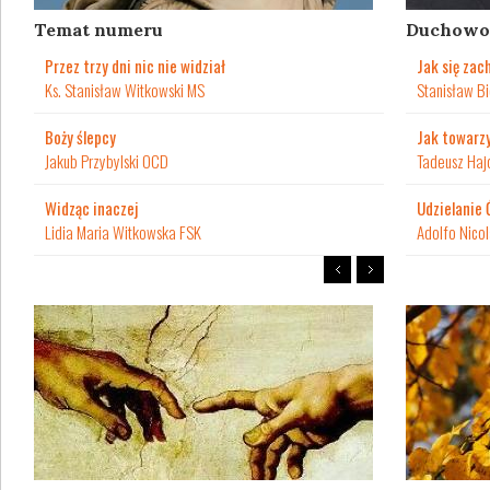
Temat numeru
Duchowo
Przez trzy dni nic nie widział
Jak się zac
Ks. Stanisław Witkowski MS
Stanisław Bi
Boży ślepcy
Jak towarzy
Jakub Przybylski OCD
Tadeusz Haj
Widząc inaczej
Udzielanie
Lidia Maria Witkowska FSK
Adolfo Nicol