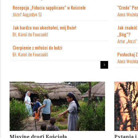
Recepcja „Fiducia supplicans” w Kościele
"Credo" Pe
Józef Augustyn SJ
Anna Woźni
Jak bardzo nas ukochałeś, mój Boże!
Jak znaleźć
Bł. Karol de Foucauld
„Bóg”?
Artur „Arczi”
Cierpienie z miłości do ludzi
Bł. Karol de Foucauld
Posłuchaj 
Anna Woźni
Misyjne drogi Kościoła
Pytania 