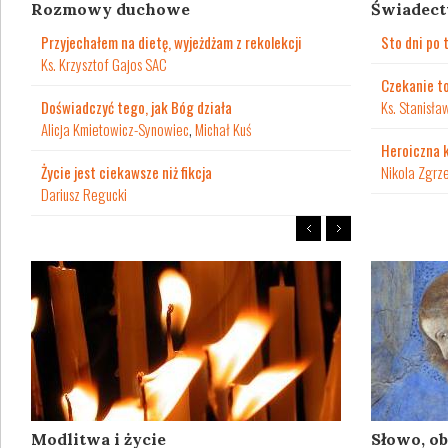
Rozmowy duchowe
Świadec
Przyjechałem na dietę, wyjeżdżam z rekolekcji
Sto dni po 
Ks. Krzysztof Gajos SAC
Czekanie to
Doświadczyć tego, jak Bóg działa
Ks. Stanisła
Alicja Kmietowicz-Synowiec
,
Michał Kuś
Heroiczna 
Życie jest ciekawsze niż fikcja
Nikola Zgrz
Dariusz Regucki
Modlitwa i życie
Słowo, ob