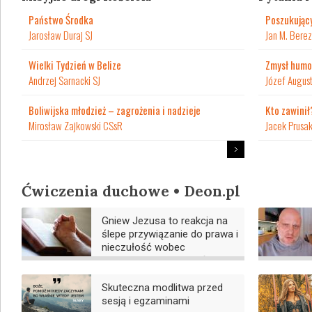
Państwo Środka
Poszukując
Jarosław Duraj SJ
Jan M. Bere
Wielki Tydzień w Belize
Zmysł humo
Andrzej Sarnacki SJ
Józef August
Boliwijska młodzież – zagrożenia i nadzieje
Kto zawinił
Mirosław Zajkowski CSsR
Jacek Prusak
Ćwiczenia duchowe • Deon.pl
Gniew Jezusa to reakcja na
ślepe przywiązanie do prawa i
nieczułość wobec
podstawowych wartości
Skuteczna modlitwa przed
sesją i egzaminami