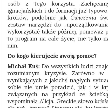
osób z tego korzysta. Zachęcam
ignacjańskich i do formacji już typow
kroków, podobnie jak
Ćwiczenia
św.
zestaw narzędzi do „uporządkowania
wykorzystać także później, ponieważ 
to program na całe życie, nie tylko 
nim.
Do kogo kierujecie swoją pomoc?
Michał Kuś:
Do wszystkich ludzi znaj
rozumianym kryzysie. Zarówno w 
wynikających z jakichś nagłych sytuac
sobie nie umie poradzić, jak i w k
związanych na przykład ze ścież
wspominała Alicja. Greckie słowo
krisi