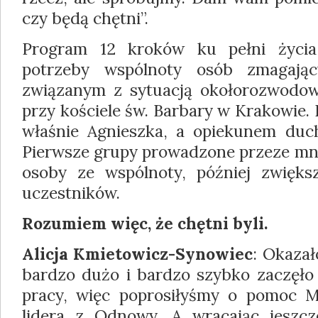
czy będą chętni”.
Program 12 kroków ku pełni życia
potrzeby wspólnoty osób zmagają
związanym z sytuacją okołorozwodową
przy kościele św. Barbary w Krakowie.
właśnie Agnieszka, a opiekunem duc
Pierwsze grupy prowadzone przeze mni
osoby ze wspólnoty, później zwięks
uczestników.
Rozumiem więc, że chętni byli.
Alicja Kmietowicz-Synowiec
: Okazał
bardzo dużo i bardzo szybko zaczęł
pracy, więc poprosiłyśmy o pomoc M
lidera z Odnowy. A wracając jeszc