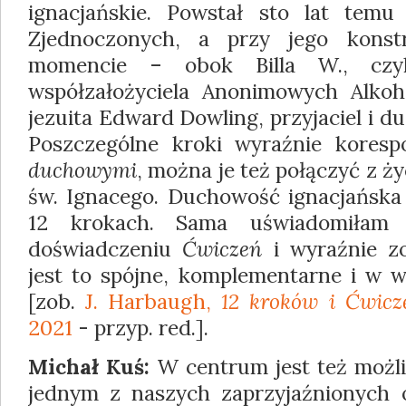
ignacjańskie. Powstał sto lat te
Zjednoczonych, a przy jego kon
momencie – obok Billa W., czyl
współzałożyciela Anonimowych Alkoh
jezuita Edward Dowling, przyjaciel i d
Poszczególne kroki wyraźnie kores
duchowymi
, można je też połączyć z 
św. Ignacego. Duchowość ignacjańsk
12 krokach. Sama uświadomiłam
doświadczeniu
Ćwiczeń
i wyraźnie zo
jest to spójne, komplementarne i w w
[zob.
J. Harbaugh,
12 kroków i Ćwic
2021
- przyp. red.].
Michał Kuś:
W centrum jest też możl
jednym z naszych zaprzyjaźnionych o