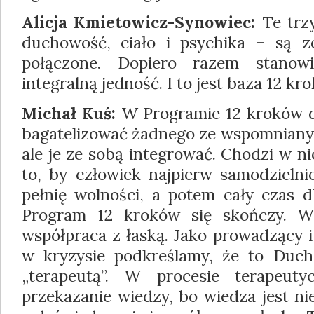
Alicja Kmietowicz-Synowiec:
Te trz
duchowość, ciało i psychika – są z
połączone. Dopiero razem stanowi
integralną jedność. I to jest baza 12 kr
Michał Kuś:
W Programie 12 kroków d
bagatelizować żadnego ze wspomniany
ale je ze sobą integrować. Chodzi w n
to, by człowiek najpierw samodzielnie
pełnię wolności, a potem cały czas d
Program 12 kroków się skończy. W
współpraca z łaską. Jako prowadzący 
w kryzysie podkreślamy, że to Duch
„terapeutą”. W procesie terapeut
przekazanie wiedzy, bo wiedza jest ni