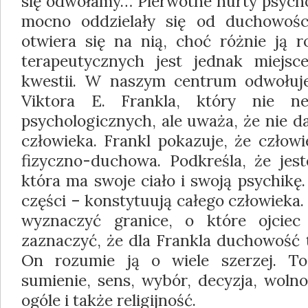
się odwołamy… Pierwotne nurty psych
mocno oddzielały się od duchowości
otwiera się na nią, choć różnie ją 
terapeutycznych jest jednak miejsc
kwestii. W naszym centrum odwołuje
Viktora E. Frankla, który nie n
psychologicznych, ale uważa, że nie d
człowieka. Frankl pokazuje, że człow
fizyczno-duchowa. Podkreśla, że je
która ma swoje ciało i swoją psychikę
części – konstytuują całego człowieka
wyznaczyć granice, o które ojciec
zaznaczyć, że dla Frankla duchowość to
On rozumie ją o wiele szerzej. To
sumienie, sens, wybór, decyzja, wolno
ogóle i także religijność.