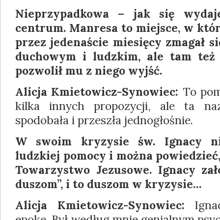
Nieprzypadkowa – jak się wydaj
centrum. Manresa to miejsce, w któ
przez jedenaście miesięcy zmagał s
duchowym i ludzkim, ale tam też 
pozwolił mu z niego wyjść.
Alicja Kmietowicz-Synowiec:
To pomy
kilka innych propozycji, ale ta 
spodobała i przeszła jednogłośnie.
W swoim kryzysie św. Ignacy ni
ludzkiej pomocy i można powiedzieć, 
Towarzystwo Jezusowe. Ignacy zał
duszom”, i to duszom w kryzysie…
Alicja Kmietowicz-Synowiec:
Ignac
epokę. Był według mnie genialnym psy