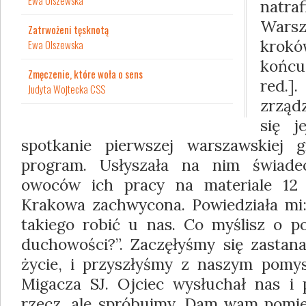
Ewa Olszewska
natra
Wars
Zatrwożeni tęsknotą
krok
Ewa Olszewska
końc
Zmęczenie, które woła o sens
red
Judyta Wojtecka CSS
zrzą
się j
spotkanie pierwszej warszawskiej g
program. Usłyszała na nim świade
owoców ich pracy na materiale 12
Krakowa zachwycona. Powiedziała mi:
takiego robić u nas. Co myślisz o po
duchowości?”. Zaczęłyśmy się zastana
życie, i przyszłyśmy z naszym pomy
Migacza SJ. Ojciec wysłuchał nas i p
rzecz, ale spróbujmy. Dam wam pomie