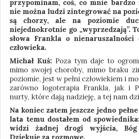
przypominam, coś, co mnie bardzo z
nie można ludzi zintegrować na poz
są chorzy, ale na poziomie d
niejednokrotnie go „wyprzedzają”. T
słowa Frankla o nienaruszalnośc
człowieka.
Michał Kuś:
Poza tym daje to ogromn
mimo swojej choroby, mimo braku zi
poziomie, jest w pełni człowiekiem i mo
zarówno logoterapia Frankla, jak i
nurty, które dają nadzieję, a tej nam dz
Na koniec zatem jeszcze jedno pełne 
lata temu dostałem od spowiednika:
widzi żadnej drogi wyjścia, Bóg
Dziękuję za rozmowę.