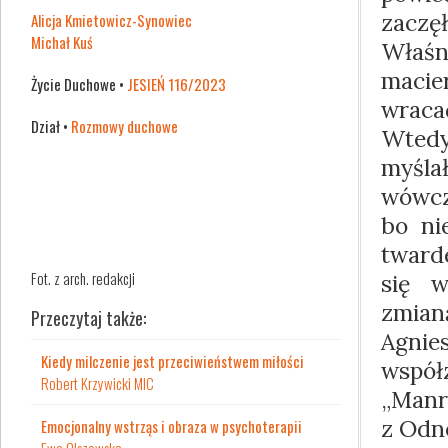
zacz
Alicja Kmietowicz-Synowiec
Michał Kuś
Właśni
maci
Życie Duchowe •
JESIEŃ 116/2023
wraca
Dział •
Rozmowy duchowe
Wted
myśla
wówcz
bo ni
twarde
Fot. z arch. redakcji
się w
zmia
Przeczytaj także:
Agn
Kiedy milczenie jest przeciwieństwem miłości
współ
Robert Krzywicki MIC
„Manre
z Odn
Emocjonalny wstrząs i obraza w psychoterapii