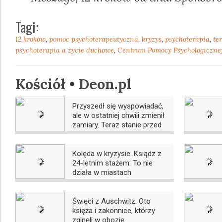
Tagi:
12 kroków
,
pomoc psychoterapeutyczna
,
kryzys
,
psychoterapia
,
te
psychoterapia a życie duchowe
,
Centrum Pomocy Psychologiczne
Kościół • Deon.pl
Przyszedł się wyspowiadać,
ale w ostatniej chwili zmienił
zamiary. Teraz stanie przed
sądem
Kolęda w kryzysie. Ksiądz z
24-letnim stażem: To nie
działa w miastach
Święci z Auschwitz. Oto
księża i zakonnice, którzy
zginęli w obozie