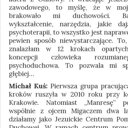
zawodowego, to myślę, że w moje
brakowało mi duchowości. Baz
wykształcenie, narzędzia, jakie d
psychoterapii, to wszystko jest napraw
pewien sposób niewystarczające. To
znalazłam w 12 krokach opartych 
koncepcji człowieka rozumia
psychoduchowa. To pozwala mi spoj
głębiej…
Michał Kuś:
Pierwsza grupa pracując
kroków ruszyła w 2010 roku przy ko
Krakowie. Natomiast „Manresę” p
wspólnie z ojcem Migaczem dwa la
działamy jako Jezuickie Centrum Pom
Duchowej. W ramach centrum prow