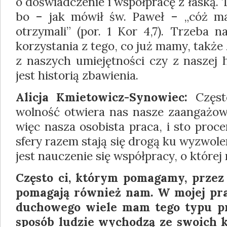
o doświadczenie i współpracę z łaską.
bo – jak mówił św. Paweł – „cóż m
otrzymali” (por. 1 Kor 4,7). Trzeba 
korzystania z tego, co już mamy, także 
z naszych umiejętności czy z naszej h
jest historią zbawienia.
Alicja Kmietowicz-Synowiec:
Częst
wolność otwiera nas nasze zaangażowa
więc nasza osobista praca, i sto proce
sfery razem stają się drogą ku wyzwolen
jest nauczenie się współpracy, o której
Często ci, którym pomagamy, przez
pomagają również nam. W mojej pr
duchowego wiele mam tego typu pr
sposób ludzie wychodzą ze swoich k