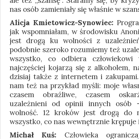
ale też „szansę”. Staramy się, by kry
nas osób zamieniały się właśnie w szan
Alicja Kmietowicz-Synowiec:
Progra
jak wspomniałam, w środowisku Anon
jest drogą ku wolności z uzależnień
podobnie szeroko rozumiemy też uzależ
wszystko, co odbiera człowiekowi w
najczęściej kojarzą się z alkoholem, 
dzisiaj także z internetem i zakupami
nam też na przykład myśli: moje włas
czasem obraźliwe, czasem oskar
uzależnieni od opinii innych osób 
wolność. 12 kroków jest drogą do n
wszystko, co nas wewnętrznie krępuje i
Michał Kuś:
Człowieka ogranicza