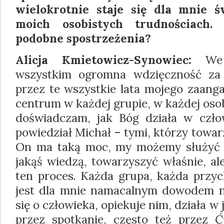
wielokrotnie staje się dla mnie 
moich osobistych trudnościach
podobne spostrzeżenia?
Alicja Kmietowicz-Synowiec:
We m
wszystkim ogromna wdzięczność za 
przez te wszystkie lata mojego zaang
centrum w każdej grupie, w każdej oso
doświadczam, jak Bóg działa w czło
powiedział Michał – tymi, którzy towarz
On ma taką moc, my możemy służyć 
jakąś wiedzą, towarzyszyć właśnie, al
ten proces. Każda grupa, każda przy
jest dla mnie namacalnym dowodem na
się o człowieka, opiekuje nim, działa w
przez spotkanie, często też przez
Ć