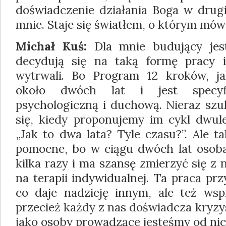
doświadczenie działania Boga w drug
mnie. Staje się światłem, o którym mówi
Michał Kuś:
Dla mnie budujący jest
decydują się na taką formę pracy i
wytrwali. Bo Program 12 kroków, j
około dwóch lat i jest specyf
psychologiczną i duchową. Nieraz szu
się, kiedy proponujemy im cykl dwule
„Jak to dwa lata? Tyle czasu?”. Ale 
pomocne, bo w ciągu dwóch lat osob
kilka razy i ma szansę zmierzyć się z 
na terapii indywidualnej. Ta praca pr
co daje nadzieję innym, ale też ws
przecież każdy z nas doświadcza kryzys
jako osoby prowadzące jesteśmy od nic