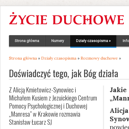
Strona główna
Numery
Działy czasopisma
»
Inf
Strona główna
»
Działy czasopisma
»
Rozmowy duchowe
»
Jesteś tutaj
Doświadczyć tego, jak Bóg działa
Z Alicją Kmietowicz-Synowiec i
Jaki
Michałem Kusiem z Jezuickiego Centrum
„Manr
Pomocy Psychologicznej i Duchowej
Ali
„Manresa” w Krakowie rozmawia
Synow
Stanisław Łucarz SJ
powi