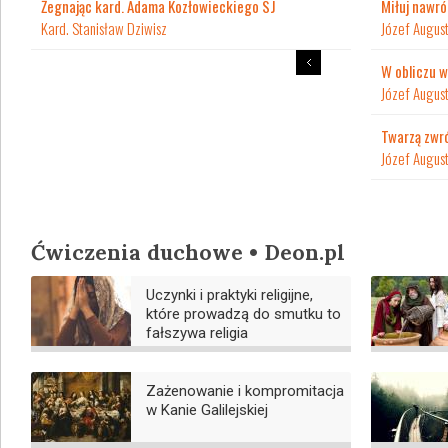
Żegnając kard. Adama Kozłowieckiego SJ
Miłuj nawr
Kard. Stanisław Dziwisz
Józef August
W obliczu w
Józef August
Twarzą zwr
Józef August
Ćwiczenia duchowe • Deon.pl
Uczynki i praktyki religijne,
które prowadzą do smutku to
fałszywa religia
Zażenowanie i kompromitacja
w Kanie Galilejskiej