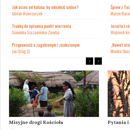
Jak uciec od hałasu, by odnaleźć siebie?
Śpiew z Tai
Adrian Wawrzyczek
Marcin Bara
Trudny do opisania punkt wierzenia
Jezuita i r
Dominika Szczawińska-Ziemba
Wojciech Ko
Przypowieść o zagubionym i znalezionym
„Nawet ate
Jan Ożóg SJ
Monika Skar
Misyjne drogi Kościoła
Pytania 