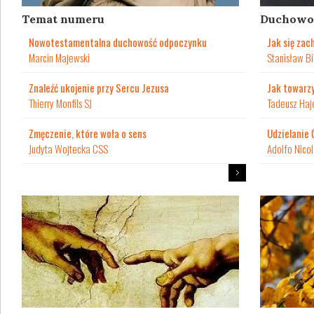
Temat numeru
Duchowo
Nowotestamentalna duchowość odpoczynku
Jak się zac
Marcin Majewski
Stanisław Bi
Znaleźć ukojenie przy Sercu Jezusa
Jak towarzy
Thierry Monfils SJ
Tadeusz Haj
Zmęczenie, które woła o sens
Udzielanie
Judyta Wojtecka CSS
Adolfo Nicol