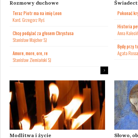
Rozmowy duchowe
Świadec
Teraz Piotr ma na imię Leon
Pokonać kr
Kard. Grzegorz Ryś
Historia pe
Chcę podążać za głosem Chrystusa
Anna Kaleci
Stanisław Majcher SJ
Będę przy t
Amore, more, ore, re
Agata Ross
Stanisław Ziemiański SJ
Modlitwa i życie
Słowo, ob