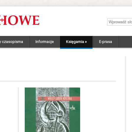
Wprowadź sł
y czasopisma
Informacje
Księgarnia
»
E-prasa