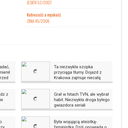
JESIEŃ 52/2007
Kobiecość a męskość
ZIMA 45/2006
adać,
Ta niezwykła szopka
mienił
przyciąga tłumy. Dojazd z
przed
Krakowa zajmuje niecałą
godzinę
ądz z
Grał w hitach TVN, ale wybrał
ie
habit. Niezwykła droga byłego
gwiazdora seriali
to
Była wojującą ateistką-
rzy
feministką. Dziś opowiada o