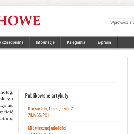
Wprowadź sł
y czasopisma
Informacje
Księgarnia
E-prasa
cholog,
Publikowane artykuły:
skiego
zymie.
Kto się lubi, ten się czubi?
rzałość
ZIMA 65/2011
adratu
;
Mit wiecznej młodości