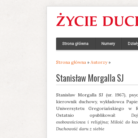
Strona główna
Numery
Dział
Strona główna
»
Autorzy
»
Jesteś tutaj
Stanisław Morgalla SJ
Stanisław Morgalla SJ (ur. 1967), psy
kierownik duchowy, wykładowca Papie
Uniwersytetu Gregoriańskiego w R
Ostatnio opublikował:
Doj
osobowościowa i religijna
;
Miłość do kw
Duchowość daru z siebie