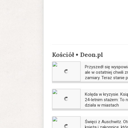
Kościół • Deon.pl
Przyszedł się wyspowi
ale w ostatniej chwili z
zamiary. Teraz stanie 
sądem
Kolęda w kryzysie. Ksi
24-letnim stażem: To n
działa w miastach
Święci z Auschwitz. O
księża i zakonnice, któ