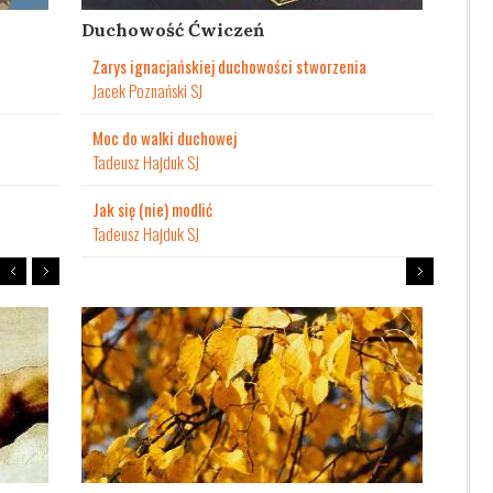
Duchowość Ćwiczeń
Zarys ignacjańskiej duchowości stworzenia
Jacek Poznański SJ
Moc do walki duchowej
Tadeusz Hajduk SJ
Jak się (nie) modlić
Tadeusz Hajduk SJ