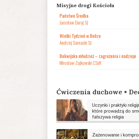
Misyjne drogi Kościoła
Państwo Środka
Jarosław Duraj SJ
Wielki Tydzień w Belize
Andrzej Sarnacki SJ
Boliwijska młodzież – zagrożenia i nadzieje
Mirosław Zajkowski CSsR
Ćwiczenia duchowe • De
Uczynki i praktyki religij
które prowadzą do sm
fałszywa religia
Zażenowanie i kompro