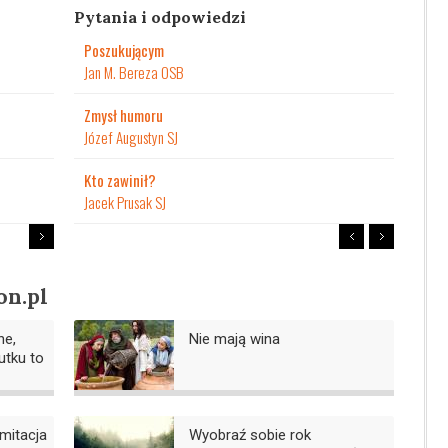
Pytania i odpowiedzi
Poszukującym
Jan M. Bereza OSB
Zmysł humoru
Józef Augustyn SJ
Kto zawinił?
Jacek Prusak SJ
on.pl
ne,
Nie mają wina
utku to
mitacja
Wyobraź sobie rok