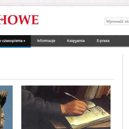
Wprowadź sł
y czasopisma
»
Informacje
Księgarnia
E-prasa