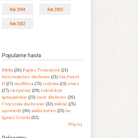
Rok 2004
Rok 2003
Rok 2002
Popularne hasła
Biblia
(26)
Papież Franciszek
(21)
kierownictwo duchowe
(21)
Jan Paweł
II
(27)
modlitwa
(73)
rodzina
(21)
wiara
(27)
cierpienie
(29)
rekolekcje
ignacjańskie
(23)
życie duchowe
(26)
Ćwiczenia duchowne
(32)
miłość
(25)
spowiedź
(30)
małżeństwo
(23)
św.
Ignacy Loyola
(52)
Więcej
Polecamy