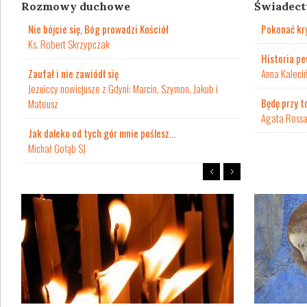
Rozmowy duchowe
Świadec
Nie bójcie się, Bóg prowadzi Kościół
Pokonać kr
Ks. Robert Skrzypczak
Historia pe
Zaufał i nie zawiódł się
Anna Kaleci
Jezuiccy nowicjusze z Gdyni: Marcin, Szymon, Jakub i
Będę przy t
Mateusz
Agata Ross
Jak daleko od tych gór mnie poślesz…
Michał Gołąb SJ