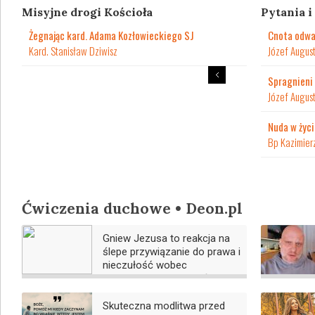
Misyjne drogi Kościoła
Pytania 
Żegnając kard. Adama Kozłowieckiego SJ
Cnota odwa
Kard. Stanisław Dziwisz
Józef August
Spragnieni 
Józef August
Nuda w życ
Bp Kazimier
Ćwiczenia duchowe • Deon.pl
Gniew Jezusa to reakcja na
ślepe przywiązanie do prawa i
nieczułość wobec
podstawowych wartości
Skuteczna modlitwa przed