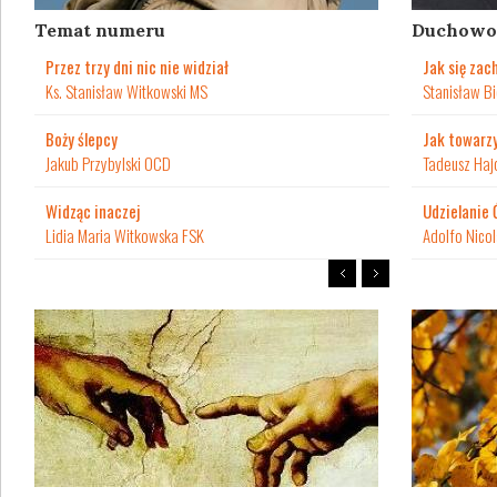
Temat numeru
Duchowo
Przez trzy dni nic nie widział
Jak się zac
Ks. Stanisław Witkowski MS
Stanisław Bi
Boży ślepcy
Jak towarzy
Jakub Przybylski OCD
Tadeusz Haj
Widząc inaczej
Udzielanie
Lidia Maria Witkowska FSK
Adolfo Nicol