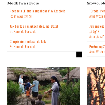
Modlitwa i życie
Słowo, ob
Recepcja „Fiducia supplicans” w Kościele
"Credo" Pe
Józef Augustyn SJ
Anna Woźni
Jak bardzo nas ukochałeś, mój Boże!
Jak znaleźć
Bł. Karol de Foucauld
„Bóg”?
Artur „Arczi”
Cierpienie z miłości do ludzi
Bł. Karol de Foucauld
Posłuchaj 
Anna Woźni