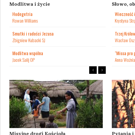
Modlitwa i życie
Słowo, ob
Hodegetria
Wieczność i
Rowan Williams
Krystyna Str
Smutki i radości Jezusa
Trzej Królow
Zbigniew Kubacki SJ
Wacław Osza
Modlitwa wspólna
"Missa pro 
Jacek Salij OP
Anna Woźni
Misyjne drogi Kościoła
Pytania 