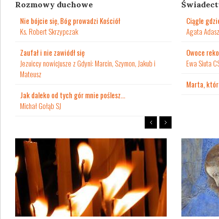
Rozmowy duchowe
Świadec
Nie bójcie się, Bóg prowadzi Kościół
Ciągle gdzi
Ks. Robert Skrzypczak
Agata Adasz
Zaufał i nie zawiódł się
Owoce reko
Jezuiccy nowicjusze z Gdyni: Marcin, Szymon, Jakub i
Ewa Siuta C
Mateusz
Marta, któr
Jak daleko od tych gór mnie poślesz…
Michał Gołąb SJ