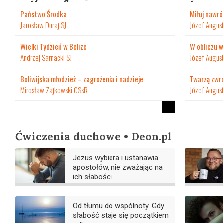
Państwo Środka
Miłuj nawr
Jarosław Duraj SJ
Józef August
Wielki Tydzień w Belize
W obliczu w
Andrzej Sarnacki SJ
Józef August
Boliwijska młodzież – zagrożenia i nadzieje
Twarzą zwr
Mirosław Zajkowski CSsR
Józef August
Ćwiczenia duchowe • Deon.pl
Jezus wybiera i ustanawia
apostołów, nie zważając na
ich słabości
Od tłumu do wspólnoty. Gdy
słabość staje się początkiem