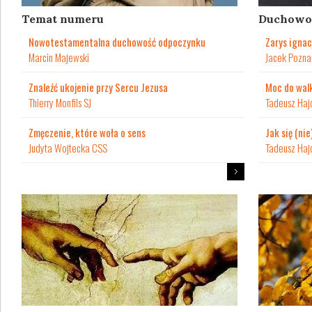
Temat numeru
Duchowo
Nowotestamentalna duchowość odpoczynku
Zarys ignac
Marcin Majewski
Jacek Poznań
Znaleźć ukojenie przy Sercu Jezusa
Moc do wal
Thierry Monfils SJ
Tadeusz Haj
Zmęczenie, które woła o sens
Jak się (nie
Judyta Wojtecka CSS
Tadeusz Haj